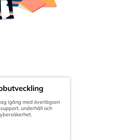
butveckling
retag igång med överlägsen
support, underhåll och
ybersäkerhet.