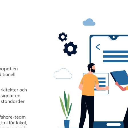
kapat en
itionell
rkitekter och
esignar en
a standarder
ffshore-team
ni får lokal,