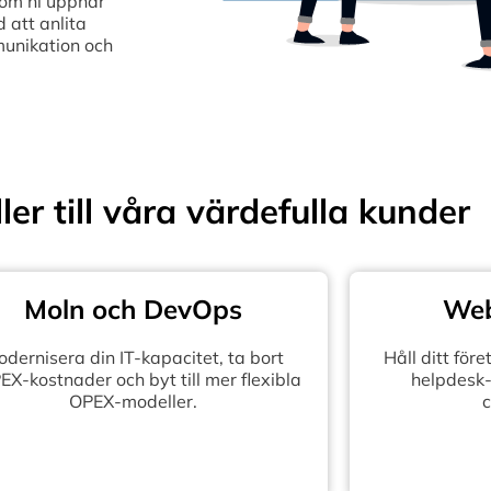
som ni uppnår
 att anlita
munikation och
ler till våra värdefulla kunder
Moln och DevOps
Web
dernisera din IT-kapacitet, ta bort
Håll ditt fö
X-kostnader och byt till mer flexibla
helpdesk-
OPEX-modeller.
c