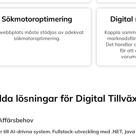
Sökmotoroptimering
Digital
 webbplats måste stödjas av adekvat
Koppla samma
sökmotoroptimering.
marknadsföra
Det handlar 
för att
varum
a lösningar för Digital Tillvä
 Affärsbehov
 till AI-drivna system. Fullstack-utveckling med .NET, Java