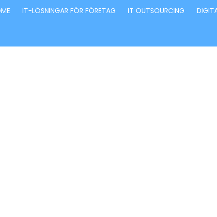
OME
IT-LÖSNINGAR FÖR FÖRETAG
IT OUTSOURCING
DIGIT
Förvandla fö
genom våra
innovativa id
lösningar
Stärker små och medelstora företag: Vi står