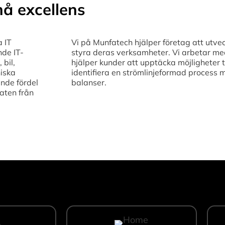
å excellens
a IT
Vi på Munfatech hjälper företag att utvec
nde IT-
styra deras verksamheter. Vi arbetar med 
 bil,
hjälper kunder att upptäcka möjligheter t
niska
identifiera en strömlinjeformad process 
nde fördel
balanser.
aten från