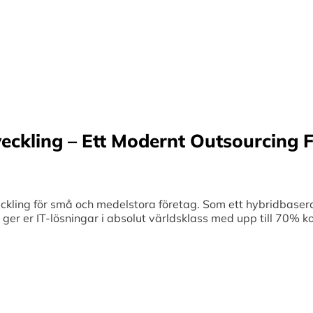
Sverige samt erbjuder offshore-utveckling, v
70% kostnadsbesparingar. Genom samar
medelstora företag optimerar vi effektivitet
veckling – Ett Modernt Outsourcing F
ing för små och medelstora företag. Som ett hybridbaserat
et ger er IT-lösningar i absolut världsklass med upp till 70%