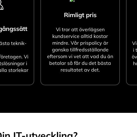
Rimligt pris
agångssätt
Vi tror att överlägsen
kundservice alltid kostar
mindre. Vår prispolicy är
bästa teknik-
Vi
ganska tillfredsställande
i 
eftersom vi vet att vad du än
öretagen. Vi
öv
betalar så får du det bästa
tslösningar i
h
resultatet av det.
alla storlekar
in IT-utveckling?