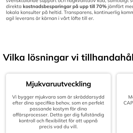
svensktalande support och högkvalitativ kod, samtidigt 
direkta
kostnadsbesparingar på upp till
70%
jämfört med
lokala konsulter på heltid. Transparens, kontinuerlig kom
agil leverans är kärnan i vårt löfte till er.
Vilka lösningar vi tillhandahål
Mjukvaruutveckling
Vi bygger mjukvara som är skräddarsydd
Mo
efter dina specifika behov, som en perfekt
CAPE
passande kostym för dina
affärsprocesser. Detta ger dig fullständig
kontroll och flexibilitet för att uppnå
precis vad du vill.