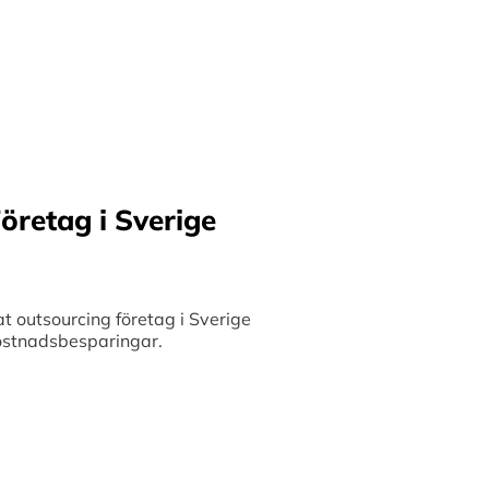
ilket möjliggör upp till
bete med små och
 och stimulerar tillväxt.
öretag i Sverige
 outsourcing företag i Sverige
 kostnadsbesparingar.