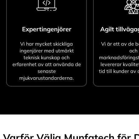
Expertingenjörer
Agilt tillväg
Vi har mycket skickliga
Vi är ett av de 
ingenjörer med utmärkt
och
teknisk kunskap och
marknadsföringsf
erfarenhet av att använda de
levererar kvalite
senaste
tid till kunder av 
mjukvarustandarderna.
Varför Välja Munfatech för D