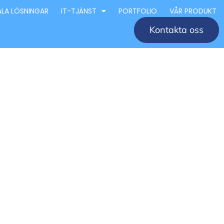
ALA LÖSNINGAR
IT-TJÄNST
PORTFOLIO
VÅR PRODUKT
Kontakta oss
retag
éer och
 för design och arkitektur i