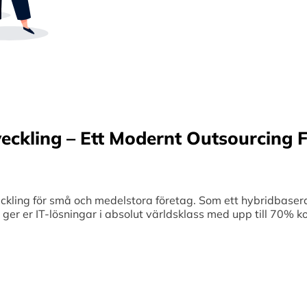
Sverige samt erbjuder offshore-utveckling, v
70% kostnadsbesparingar. Genom samar
medelstora företag optimerar vi effektivitet
veckling – Ett Modernt Outsourcing F
ing för små och medelstora företag. Som ett hybridbaserat
et ger er IT-lösningar i absolut världsklass med upp till 70%