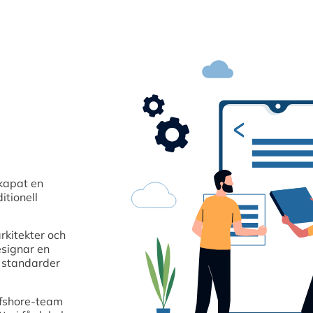
kapat en
itionell
rkitekter och
esignar en
a standarder
ffshore-team