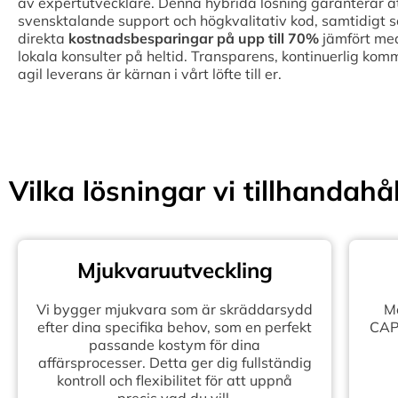
av expertutvecklare. Denna hybrida lösning garanterar att 
svensktalande support och högkvalitativ kod, samtidigt 
direkta
kostnadsbesparingar på upp till
70%
jämfört med
lokala konsulter på heltid. Transparens, kontinuerlig kom
agil leverans är kärnan i vårt löfte till er.
Vilka lösningar vi tillhandahål
Mjukvaruutveckling
Vi bygger mjukvara som är skräddarsydd
Mo
efter dina specifika behov, som en perfekt
CAPE
passande kostym för dina
affärsprocesser. Detta ger dig fullständig
kontroll och flexibilitet för att uppnå