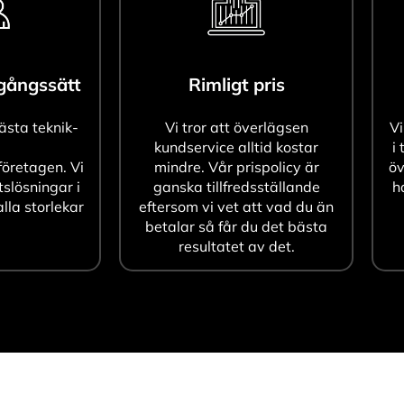
agångssätt
Rimligt pris
bästa teknik-
Vi tror att överlägsen
Vi
kundservice alltid kostar
i 
öretagen. Vi
mindre. Vår prispolicy är
öv
tslösningar i
ganska tillfredsställande
h
alla storlekar
eftersom vi vet att vad du än
betalar så får du det bästa
resultatet av det.