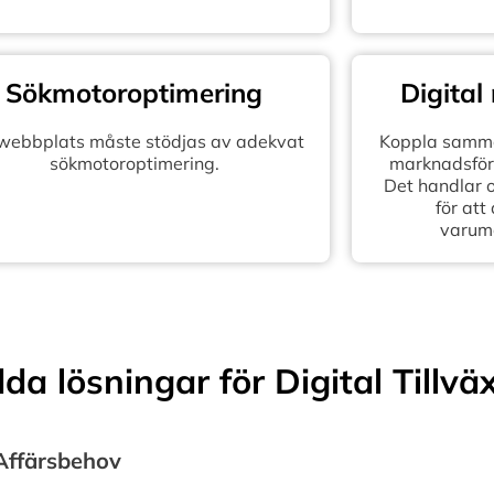
Sökmotoroptimering
Digital
 webbplats måste stödjas av adekvat
Koppla samma
sökmotoroptimering.
marknadsföra
Det handlar 
för att
varum
a lösningar för Digital Tillvä
 Affärsbehov