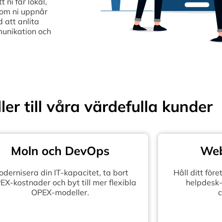
ni får lokal,
som ni uppnår
 att anlita
munikation och
ler till våra värdefulla kunder
Moln och DevOps
Web
dernisera din IT-kapacitet, ta bort
Håll ditt fö
X-kostnader och byt till mer flexibla
helpdesk-
OPEX-modeller.
c