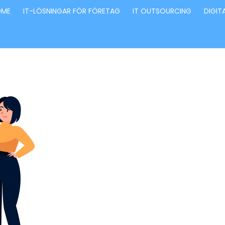
OME
IT-LÖSNINGAR FÖR FÖRETAG
IT OUTSOURCING
DIGIT
Förvandla fö
genom våra
innovativa id
lösningar
Stärker små och medelstora företag: Vi står