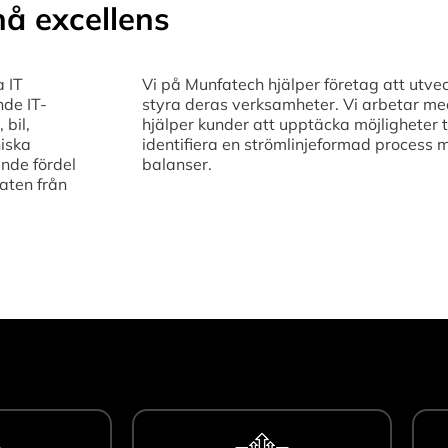
å excellens
a IT
Vi på Munfatech hjälper företag att utvec
nde IT-
styra deras verksamheter. Vi arbetar med 
 bil,
hjälper kunder att upptäcka möjligheter t
niska
identifiera en strömlinjeformad process 
nde fördel
balanser.
aten från