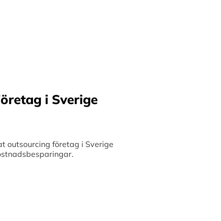
ilket möjliggör upp till
bete med små och
 och stimulerar tillväxt.
öretag i Sverige
 outsourcing företag i Sverige
 kostnadsbesparingar.