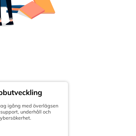
butveckling
retag igång med överlägsen
support, underhåll och
ybersäkerhet.