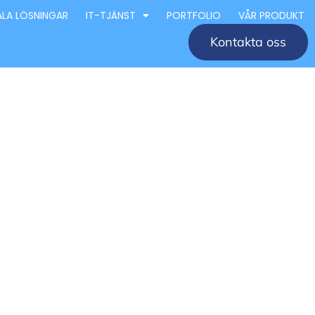
ALA LÖSNINGAR
IT-TJÄNST
PORTFOLIO
VÅR PRODUKT
Kontakta oss
retag
éer och
 för design och arkitektur i