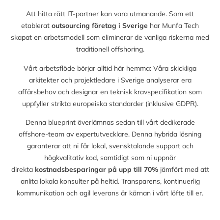
Att hitta rätt IT-partner kan vara utmanande. Som ett
etablerat
outsourcing företag i Sverige
har Munfa Tech
skapat en arbetsmodell som eliminerar de vanliga riskerna med
traditionell offshoring.
Vårt arbetsflöde börjar alltid här hemma: Våra skickliga
arkitekter och projektledare i Sverige analyserar era
affärsbehov och designar en teknisk kravspecifikation som
uppfyller strikta europeiska standarder (inklusive GDPR).
Denna blueprint överlämnas sedan till vårt dedikerade
offshore-team av expertutvecklare. Denna hybrida lösning
garanterar att ni får lokal, svensktalande support och
högkvalitativ kod, samtidigt som ni uppnår
direkta
kostnadsbesparingar på upp till
70%
jämfört med att
anlita lokala konsulter på heltid. Transparens, kontinuerlig
kommunikation och agil leverans är kärnan i vårt löfte till er.