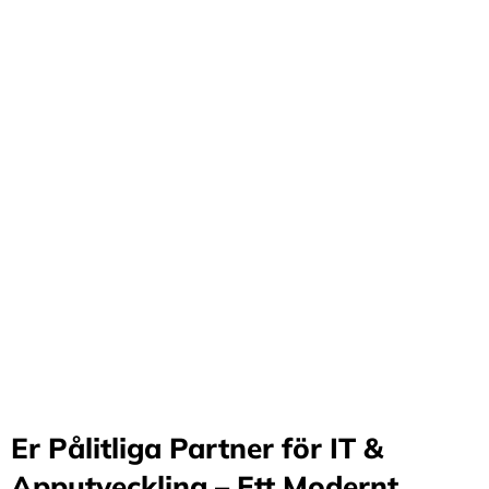
Förvandla företag
genom våra innovativa
idéer och lösningar
Stärker små och medelstora företag: Vi står för design
och arkitektur i Sverige samt erbjuder offshore-
utveckling, vilket möjliggör upp till 70%
kostnadsbesparingar. Genom samarbete med små och
medelstora företag optimerar vi effektivitet och
stimulerar tillväxt.
Er Pålitliga Partner för IT &
Apputveckling – Ett Modernt