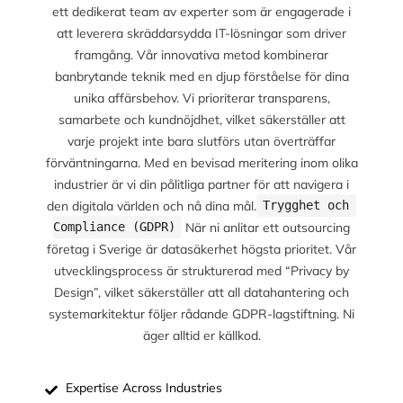
ett dedikerat team av experter som är engagerade i
att leverera skräddarsydda IT-lösningar som driver
framgång. Vår innovativa metod kombinerar
banbrytande teknik med en djup förståelse för dina
unika affärsbehov. Vi prioriterar transparens,
samarbete och kundnöjdhet, vilket säkerställer att
varje projekt inte bara slutförs utan överträffar
förväntningarna. Med en bevisad meritering inom olika
industrier är vi din pålitliga partner för att navigera i
den digitala världen och nå dina mål.
Trygghet och 
När ni anlitar ett outsourcing
Compliance (GDPR)
företag i Sverige är datasäkerhet högsta prioritet. Vår
utvecklingsprocess är strukturerad med “Privacy by
Design”, vilket säkerställer att all datahantering och
systemarkitektur följer rådande GDPR-lagstiftning. Ni
äger alltid er källkod.
Expertise Across Industries