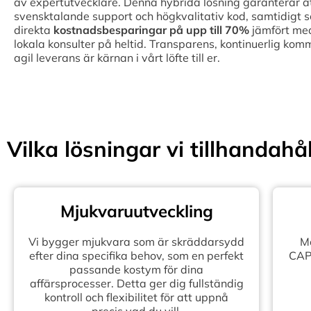
av expertutvecklare. Denna hybrida lösning garanterar att 
svensktalande support och högkvalitativ kod, samtidigt 
direkta
kostnadsbesparingar på upp till
70%
jämfört med
lokala konsulter på heltid. Transparens, kontinuerlig kom
agil leverans är kärnan i vårt löfte till er.
Vilka lösningar vi tillhandahål
Mjukvaruutveckling
Vi bygger mjukvara som är skräddarsydd
Mo
efter dina specifika behov, som en perfekt
CAPE
passande kostym för dina
affärsprocesser. Detta ger dig fullständig
kontroll och flexibilitet för att uppnå