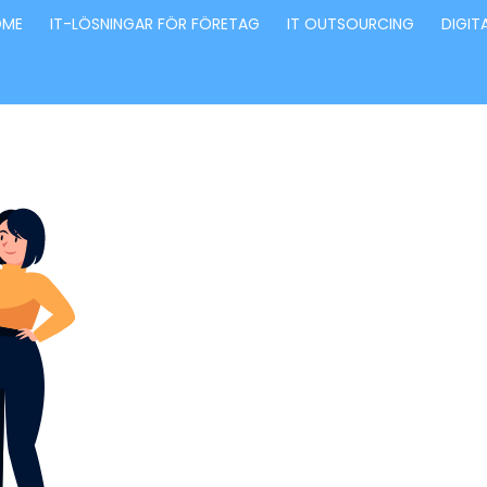
OME
IT-LÖSNINGAR FÖR FÖRETAG
IT OUTSOURCING
DIGIT
Förvandla fö
genom våra
innovativa id
lösningar
Stärker små och medelstora företag: Vi står