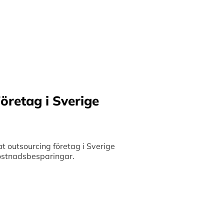
ilket möjliggör upp till
bete med små och
 och stimulerar tillväxt.
öretag i Sverige
 outsourcing företag i Sverige
 kostnadsbesparingar.