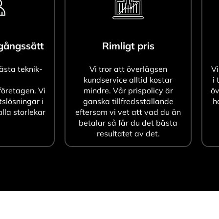
agångssätt
Rimligt pris
bästa teknik-
Vi tror att överlägsen
Vi
kundservice alltid kostar
i 
öretagen. Vi
mindre. Vår prispolicy är
öv
tslösningar i
ganska tillfredsställande
h
alla storlekar
eftersom vi vet att vad du än
betalar så får du det bästa
resultatet av det.