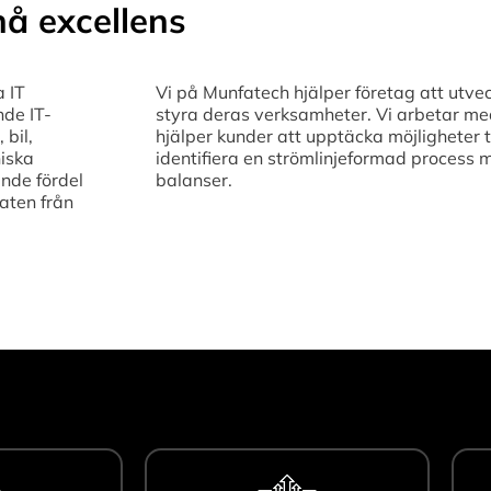
å excellens
a IT
Vi på Munfatech hjälper företag att utvec
nde IT-
styra deras verksamheter. Vi arbetar med 
 bil,
hjälper kunder att upptäcka möjligheter t
niska
identifiera en strömlinjeformad process 
nde fördel
balanser.
aten från