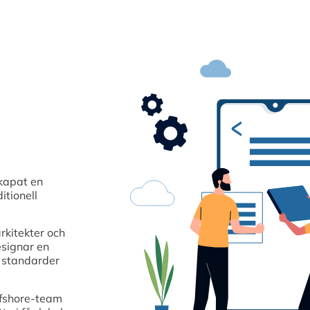
kapat en
itionell
rkitekter och
esignar en
a standarder
ffshore-team