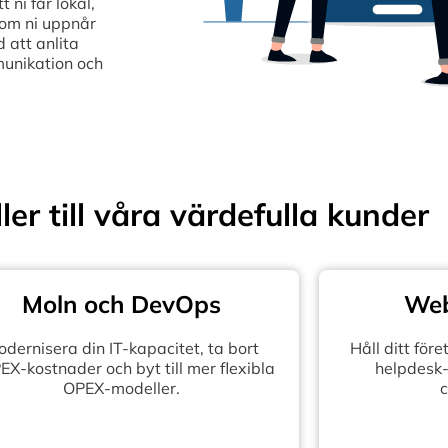
ni får lokal,
som ni uppnår
 att anlita
munikation och
ler till våra värdefulla kunder
Moln och DevOps
Web
dernisera din IT-kapacitet, ta bort
Håll ditt fö
X-kostnader och byt till mer flexibla
helpdesk-
OPEX-modeller.
c