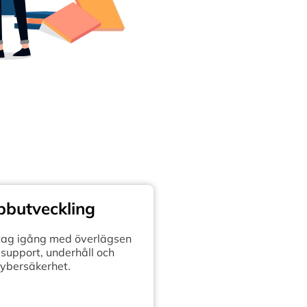
butveckling
retag igång med överlägsen
support, underhåll och
ybersäkerhet.