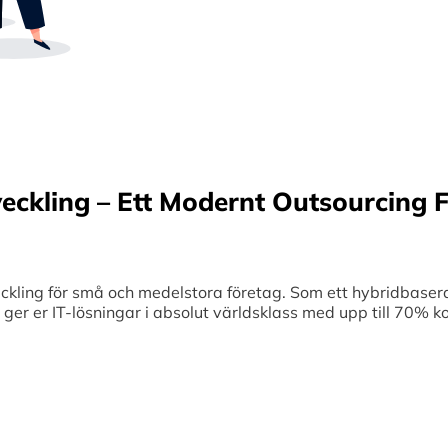
Sverige samt erbjuder offshore-utveckling, v
70% kostnadsbesparingar. Genom samar
medelstora företag optimerar vi effektivitet
veckling – Ett Modernt Outsourcing F
ing för små och medelstora företag. Som ett hybridbaserat
et ger er IT-lösningar i absolut världsklass med upp till 70%