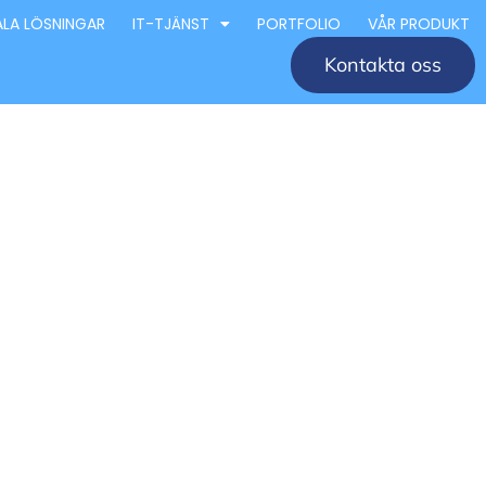
ALA LÖSNINGAR
IT-TJÄNST
PORTFOLIO
VÅR PRODUKT
Kontakta oss
retag
éer och
 för design och arkitektur i