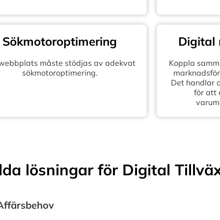
Sökmotoroptimering
Digital
 webbplats måste stödjas av adekvat
Koppla samma
sökmotoroptimering.
marknadsföra
Det handlar 
för att
varum
a lösningar för Digital Tillvä
 Affärsbehov