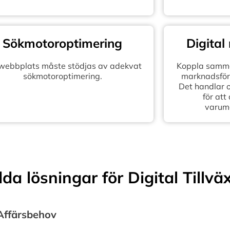
Sökmotoroptimering
Digital
 webbplats måste stödjas av adekvat
Koppla samma
sökmotoroptimering.
marknadsföra
Det handlar 
för att
varum
a lösningar för Digital Tillvä
 Affärsbehov