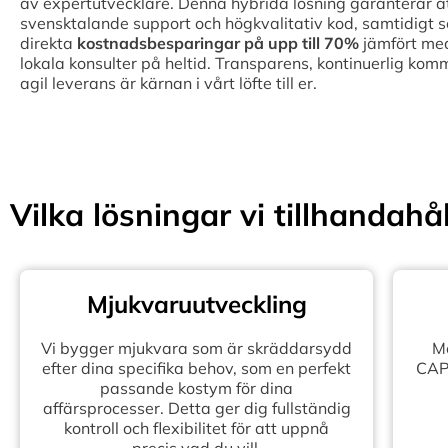
av expertutvecklare. Denna hybrida lösning garanterar att 
svensktalande support och högkvalitativ kod, samtidigt 
direkta
kostnadsbesparingar på upp till
70%
jämfört med
lokala konsulter på heltid. Transparens, kontinuerlig kom
agil leverans är kärnan i vårt löfte till er.
Vilka lösningar vi tillhandahål
Mjukvaruutveckling
Vi bygger mjukvara som är skräddarsydd
Mo
efter dina specifika behov, som en perfekt
CAPE
passande kostym för dina
affärsprocesser. Detta ger dig fullständig
kontroll och flexibilitet för att uppnå