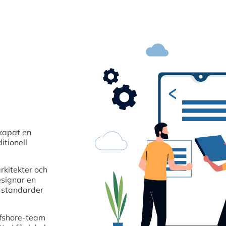
kapat en
itionell
rkitekter och
esignar en
a standarder
ffshore-team