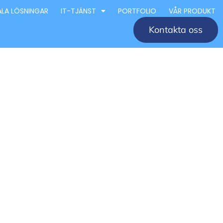
ALA LÖSNINGAR
IT-TJÄNST
PORTFOLIO
VÅR PRODUKT
Kontakta oss
retag
éer och
 för design och arkitektur i