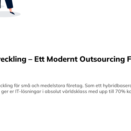
Sverige samt erbjuder offshore-utveckling, v
70% kostnadsbesparingar. Genom samar
medelstora företag optimerar vi effektivitet
veckling – Ett Modernt Outsourcing F
ing för små och medelstora företag. Som ett hybridbaserat
et ger er IT-lösningar i absolut världsklass med upp till 70%