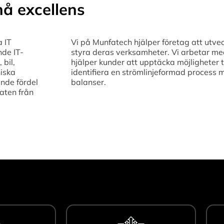
å excellens
a IT
Vi på Munfatech hjälper företag att utvec
nde IT-
styra deras verksamheter. Vi arbetar med 
 bil,
hjälper kunder att upptäcka möjligheter t
niska
identifiera en strömlinjeformad process 
nde fördel
balanser.
aten från