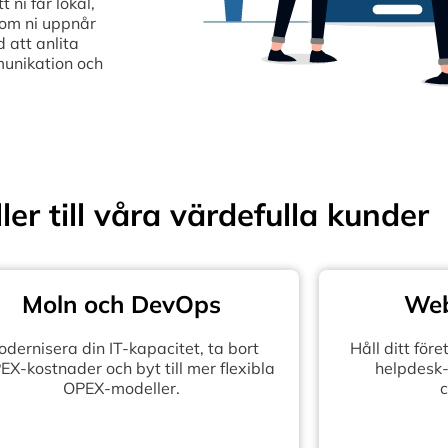
ni får lokal,
som ni uppnår
 att anlita
munikation och
ler till våra värdefulla kunder
Moln och DevOps
Web
dernisera din IT-kapacitet, ta bort
Håll ditt fö
X-kostnader och byt till mer flexibla
helpdesk-
OPEX-modeller.
c