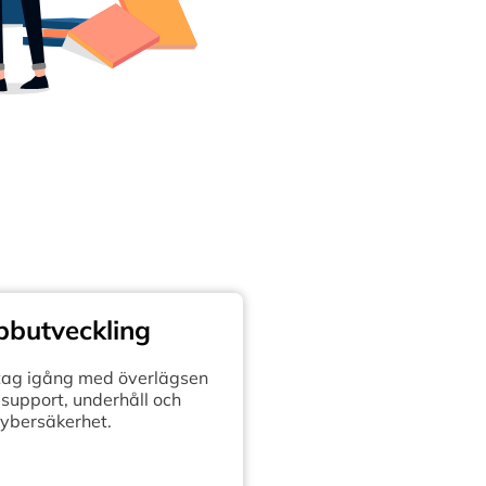
butveckling
retag igång med överlägsen
support, underhåll och
ybersäkerhet.