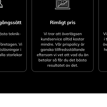
agångssätt
Rimligt pris
bästa teknik-
Vi tror att överlägsen
Vi
kundservice alltid kostar
i 
öretagen. Vi
mindre. Vår prispolicy är
öv
tslösningar i
ganska tillfredsställande
h
alla storlekar
eftersom vi vet att vad du än
betalar så får du det bästa
resultatet av det.