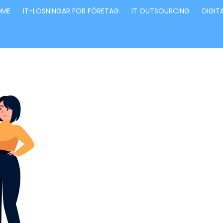
OME
IT-LÖSNINGAR FÖR FÖRETAG
IT OUTSOURCING
DIGIT
Förvandla fö
genom våra
innovativa id
lösningar
Stärker små och medelstora företag: Vi står