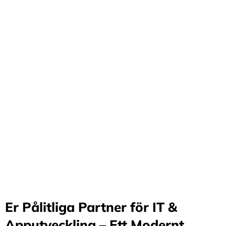
Förvandla företag
genom våra innovativa
idéer och lösningar
Stärker små och medelstora företag: Vi står för design
och arkitektur i Sverige samt erbjuder offshore-
utveckling, vilket möjliggör upp till 70%
kostnadsbesparingar. Genom samarbete med små och
medelstora företag optimerar vi effektivitet och
stimulerar tillväxt.
Er Pålitliga Partner för IT &
Apputveckling – Ett Modernt