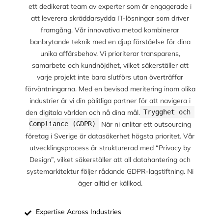
ett dedikerat team av experter som är engagerade i
att leverera skräddarsydda IT-lösningar som driver
framgång. Vår innovativa metod kombinerar
banbrytande teknik med en djup förståelse för dina
unika affärsbehov. Vi prioriterar transparens,
samarbete och kundnöjdhet, vilket säkerställer att
varje projekt inte bara slutförs utan överträffar
förväntningarna. Med en bevisad meritering inom olika
industrier är vi din pålitliga partner för att navigera i
den digitala världen och nå dina mål.
Trygghet och 
När ni anlitar ett outsourcing
Compliance (GDPR)
företag i Sverige är datasäkerhet högsta prioritet. Vår
utvecklingsprocess är strukturerad med “Privacy by
Design”, vilket säkerställer att all datahantering och
systemarkitektur följer rådande GDPR-lagstiftning. Ni
äger alltid er källkod.
Expertise Across Industries