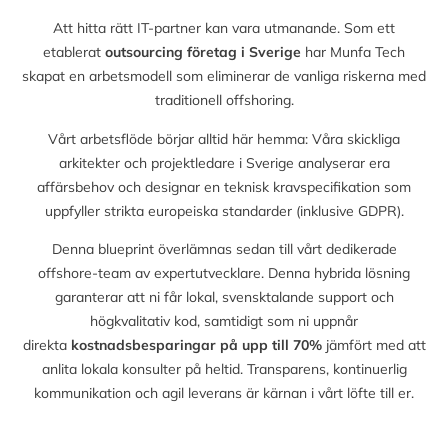
Att hitta rätt IT-partner kan vara utmanande. Som ett
etablerat
outsourcing företag i Sverige
har Munfa Tech
skapat en arbetsmodell som eliminerar de vanliga riskerna med
traditionell offshoring.
Vårt arbetsflöde börjar alltid här hemma: Våra skickliga
arkitekter och projektledare i Sverige analyserar era
affärsbehov och designar en teknisk kravspecifikation som
uppfyller strikta europeiska standarder (inklusive GDPR).
Denna blueprint överlämnas sedan till vårt dedikerade
offshore-team av expertutvecklare. Denna hybrida lösning
garanterar att ni får lokal, svensktalande support och
högkvalitativ kod, samtidigt som ni uppnår
direkta
kostnadsbesparingar på upp till
70%
jämfört med att
anlita lokala konsulter på heltid. Transparens, kontinuerlig
kommunikation och agil leverans är kärnan i vårt löfte till er.