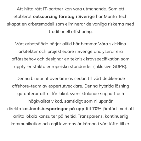
Att hitta rätt IT-partner kan vara utmanande. Som ett
etablerat
outsourcing företag i Sverige
har Munfa Tech
skapat en arbetsmodell som eliminerar de vanliga riskerna med
traditionell offshoring.
Vårt arbetsflöde börjar alltid här hemma: Våra skickliga
arkitekter och projektledare i Sverige analyserar era
affärsbehov och designar en teknisk kravspecifikation som
uppfyller strikta europeiska standarder (inklusive GDPR).
Denna blueprint överlämnas sedan till vårt dedikerade
offshore-team av expertutvecklare. Denna hybrida lösning
garanterar att ni får lokal, svensktalande support och
högkvalitativ kod, samtidigt som ni uppnår
direkta
kostnadsbesparingar på upp till
70%
jämfört med att
anlita lokala konsulter på heltid. Transparens, kontinuerlig
kommunikation och agil leverans är kärnan i vårt löfte till er.