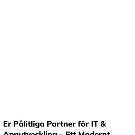
Förvandla företag
genom våra innovativa
idéer och lösningar
Stärker små och medelstora företag: Vi står för design
och arkitektur i Sverige samt erbjuder offshore-
utveckling, vilket möjliggör upp till 70%
kostnadsbesparingar. Genom samarbete med små och
medelstora företag optimerar vi effektivitet och
stimulerar tillväxt.
Er Pålitliga Partner för IT &
Apputveckling – Ett Modernt