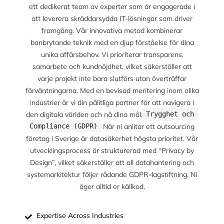
ett dedikerat team av experter som är engagerade i
att leverera skräddarsydda IT-lösningar som driver
framgång. Vår innovativa metod kombinerar
banbrytande teknik med en djup förståelse för dina
unika affärsbehov. Vi prioriterar transparens,
samarbete och kundnöjdhet, vilket säkerställer att
varje projekt inte bara slutförs utan överträffar
förväntningarna. Med en bevisad meritering inom olika
industrier är vi din pålitliga partner för att navigera i
den digitala världen och nå dina mål.
Trygghet och 
När ni anlitar ett outsourcing
Compliance (GDPR)
företag i Sverige är datasäkerhet högsta prioritet. Vår
utvecklingsprocess är strukturerad med “Privacy by
Design”, vilket säkerställer att all datahantering och
systemarkitektur följer rådande GDPR-lagstiftning. Ni
äger alltid er källkod.
Expertise Across Industries