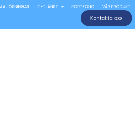
ALA LÖSNINGAR
IT-TJÄNST
PORTFOLIO
VÅR PRODUKT
Kontakta oss
retag
éer och
 för design och arkitektur i