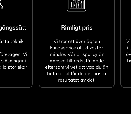
agångssätt
Rimligt pris
bästa teknik-
Vi tror att överlägsen
Vi
kundservice alltid kostar
i 
öretagen. Vi
mindre. Vår prispolicy är
öv
tslösningar i
ganska tillfredsställande
h
alla storlekar
eftersom vi vet att vad du än
betalar så får du det bästa
resultatet av det.