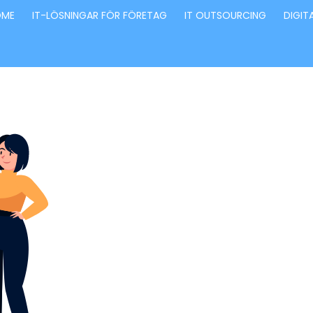
OME
IT-LÖSNINGAR FÖR FÖRETAG
IT OUTSOURCING
DIGIT
Förvandla fö
genom våra
innovativa id
lösningar
Stärker små och medelstora företag: Vi står