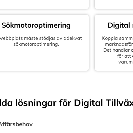
Sökmotoroptimering
Digital
 webbplats måste stödjas av adekvat
Koppla samma
sökmotoroptimering.
marknadsföra
Det handlar 
för att
varum
a lösningar för Digital Tillvä
 Affärsbehov