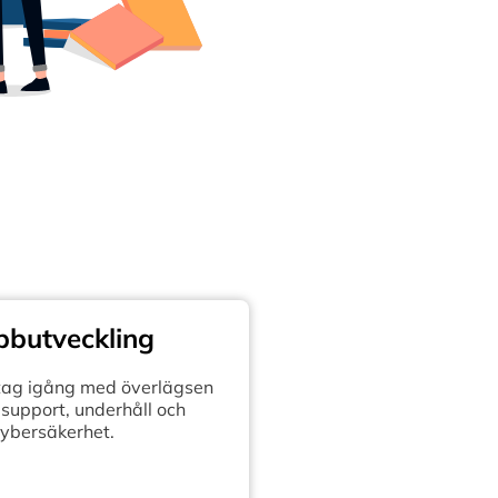
butveckling
retag igång med överlägsen
support, underhåll och
ybersäkerhet.