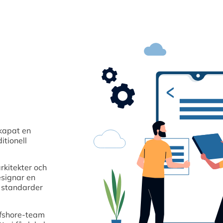
kapat en
itionell
rkitekter och
esignar en
a standarder
ffshore-team