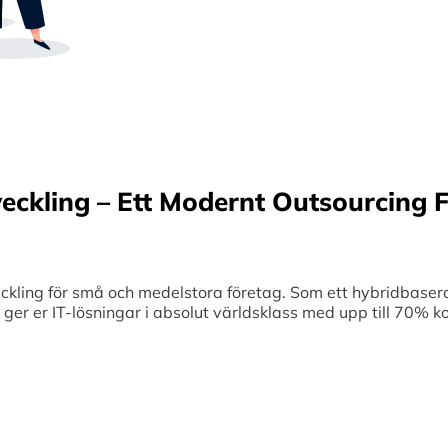
Sverige samt erbjuder offshore-utveckling, v
70% kostnadsbesparingar. Genom samar
medelstora företag optimerar vi effektivitet
veckling – Ett Modernt Outsourcing F
ing för små och medelstora företag. Som ett hybridbaserat
et ger er IT-lösningar i absolut världsklass med upp till 70%