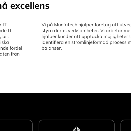
å excellens
a IT
Vi på Munfatech hjälper företag att utvec
nde IT-
styra deras verksamheter. Vi arbetar med 
 bil,
hjälper kunder att upptäcka möjligheter t
niska
identifiera en strömlinjeformad process 
nde fördel
balanser.
aten från