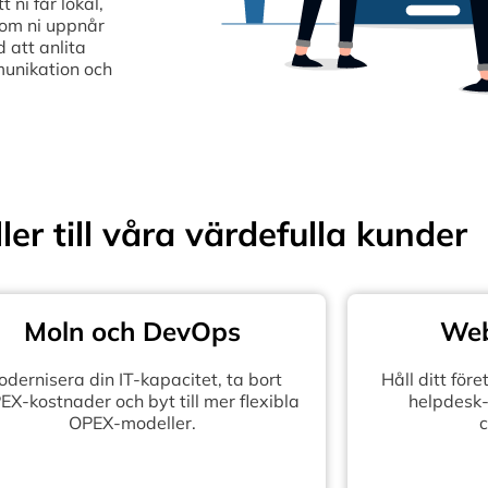
ni får lokal,
som ni uppnår
 att anlita
munikation och
ler till våra värdefulla kunder
Moln och DevOps
Web
dernisera din IT-kapacitet, ta bort
Håll ditt fö
X-kostnader och byt till mer flexibla
helpdesk-
OPEX-modeller.
c