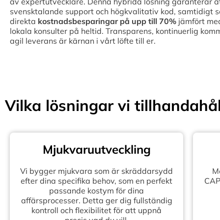
av expertutvecklare. Denna hybrida lösning garanterar att 
svensktalande support och högkvalitativ kod, samtidigt 
direkta
kostnadsbesparingar på upp till
70%
jämfört med
lokala konsulter på heltid. Transparens, kontinuerlig kom
agil leverans är kärnan i vårt löfte till er.
Vilka lösningar vi tillhandahål
Mjukvaruutveckling
Vi bygger mjukvara som är skräddarsydd
Mo
efter dina specifika behov, som en perfekt
CAPE
passande kostym för dina
affärsprocesser. Detta ger dig fullständig
kontroll och flexibilitet för att uppnå