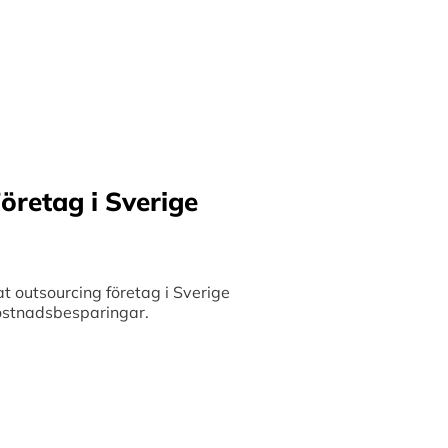
ilket möjliggör upp till
bete med små och
 och stimulerar tillväxt.
öretag i Sverige
 outsourcing företag i Sverige
 kostnadsbesparingar.