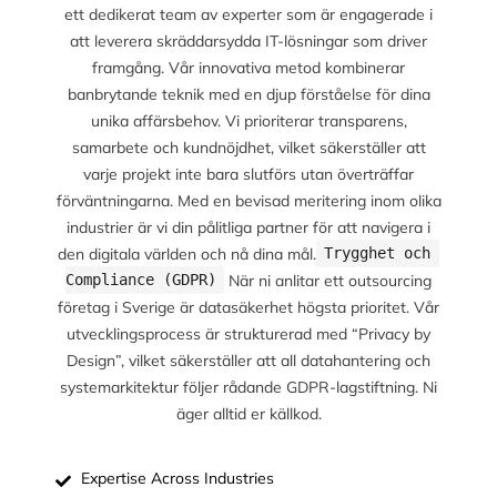
ett dedikerat team av experter som är engagerade i
att leverera skräddarsydda IT-lösningar som driver
framgång. Vår innovativa metod kombinerar
banbrytande teknik med en djup förståelse för dina
unika affärsbehov. Vi prioriterar transparens,
samarbete och kundnöjdhet, vilket säkerställer att
varje projekt inte bara slutförs utan överträffar
förväntningarna. Med en bevisad meritering inom olika
industrier är vi din pålitliga partner för att navigera i
den digitala världen och nå dina mål.
Trygghet och 
När ni anlitar ett outsourcing
Compliance (GDPR)
företag i Sverige är datasäkerhet högsta prioritet. Vår
utvecklingsprocess är strukturerad med “Privacy by
Design”, vilket säkerställer att all datahantering och
systemarkitektur följer rådande GDPR-lagstiftning. Ni
äger alltid er källkod.
Expertise Across Industries