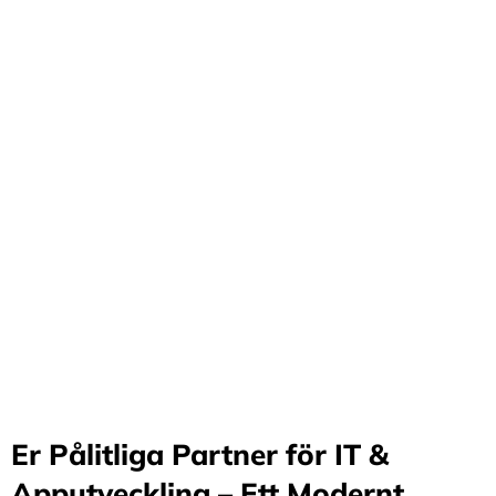
Förvandla företag
genom våra innovativa
idéer och lösningar
Stärker små och medelstora företag: Vi står för design
och arkitektur i Sverige samt erbjuder offshore-
utveckling, vilket möjliggör upp till 70%
kostnadsbesparingar. Genom samarbete med små och
medelstora företag optimerar vi effektivitet och
stimulerar tillväxt.
Er Pålitliga Partner för IT &
Apputveckling – Ett Modernt