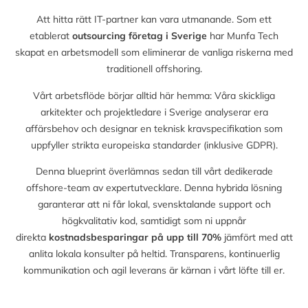
Att hitta rätt IT-partner kan vara utmanande. Som ett
etablerat
outsourcing företag i Sverige
har Munfa Tech
skapat en arbetsmodell som eliminerar de vanliga riskerna med
traditionell offshoring.
Vårt arbetsflöde börjar alltid här hemma: Våra skickliga
arkitekter och projektledare i Sverige analyserar era
affärsbehov och designar en teknisk kravspecifikation som
uppfyller strikta europeiska standarder (inklusive GDPR).
Denna blueprint överlämnas sedan till vårt dedikerade
offshore-team av expertutvecklare. Denna hybrida lösning
garanterar att ni får lokal, svensktalande support och
högkvalitativ kod, samtidigt som ni uppnår
direkta
kostnadsbesparingar på upp till
70%
jämfört med att
anlita lokala konsulter på heltid. Transparens, kontinuerlig
kommunikation och agil leverans är kärnan i vårt löfte till er.